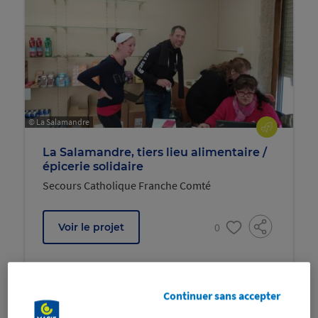
© La Salamandre
La Salamandre, tiers lieu alimentaire /
épicerie solidaire
Secours Catholique Franche Comté
0
Voir le projet
Continuer sans accepter