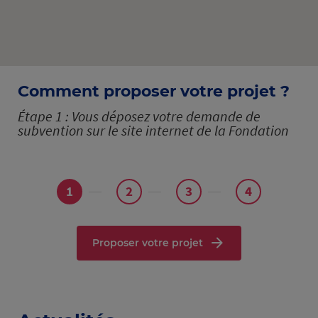
Comment proposer votre projet ?
Étape 1 :
Vous déposez votre demande de
Éta
ein
subvention sur le site internet de la Fondation
Cha
qui
él
1
2
3
4
Proposer votre projet