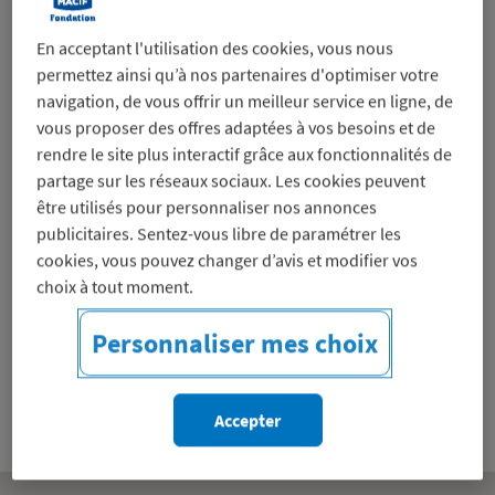
En acceptant l'utilisation des cookies, vous nous
permettez ainsi qu’à nos partenaires d'optimiser votre
navigation, de vous offrir un meilleur service en ligne, de
vous proposer des offres adaptées à vos besoins et de
rendre le site plus interactif grâce aux fonctionnalités de
© La marmite solidaire - Jack Varlet
partage sur les réseaux sociaux. Les cookies peuvent
être utilisés pour personnaliser nos annonces
Valorisation et stérilisation des invendus
publicitaires. Sentez-vous libre de paramétrer les
alimentaires dans le Haut-Doubs
cookies, vous pouvez changer d’avis et modifier vos
(expérimentation sur 16 à 18 mois)
choix à tout moment.
La Marmite Solidaire
Personnaliser mes choix
0
Voir le projet
Accepter