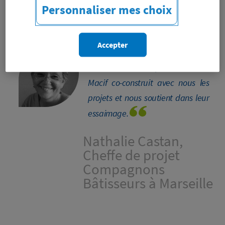
Personnaliser mes choix
chantiers baptisé Soli'bat.
Accepter
En Provence, la Fondation
Macif co-construit avec nous les
projets et nous soutient dans leur
essaimage.
Nathalie Castan,
Cheffe de projet
Compagnons
Bâtisseurs à Marseille