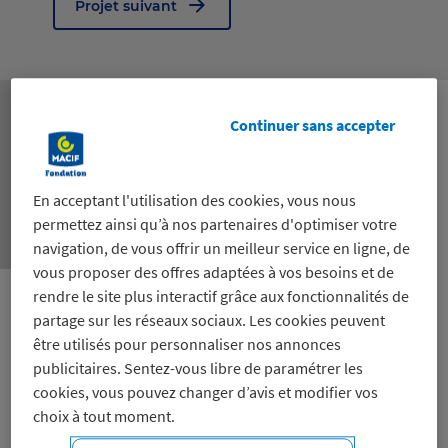
Projet suivant
Continuer sans accepter
En acceptant l'utilisation des cookies, vous nous
permettez ainsi qu’à nos partenaires d'optimiser votre
navigation, de vous offrir un meilleur service en ligne, de
vous proposer des offres adaptées à vos besoins et de
rendre le site plus interactif grâce aux fonctionnalités de
partage sur les réseaux sociaux. Les cookies peuvent
Permettre la réalisation de chantiers de
être utilisés pour personnaliser nos annonces
publicitaires. Sentez-vous libre de paramétrer les
rénovation thermique à destination de foyers
cookies, vous pouvez changer d’avis et modifier vos
en précarité énergétique via une plateforme
choix à tout moment.
de matériaux récupérant les surplus de