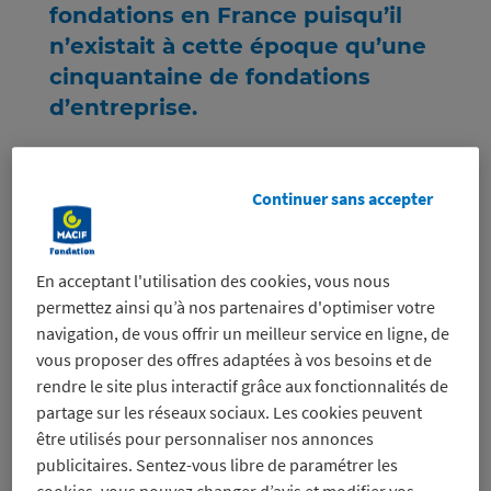
fondations en France puisqu’il
n’existait à cette époque qu’une
cinquantaine de fondations
d’entreprise.
Continuer sans accepter
En acceptant l'utilisation des cookies, vous nous
permettez ainsi qu’à nos partenaires d'optimiser votre
navigation, de vous offrir un meilleur service en ligne, de
vous proposer des offres adaptées à vos besoins et de
Forte de son
ancrage territorial
(10
rendre le site plus interactif grâce aux fonctionnalités de
partage sur les réseaux sociaux. Les cookies peuvent
chargé.e.s de mission couvrent
être utilisés pour personnaliser nos annonces
l'ensemble des régions de France
publicitaires. Sentez-vous libre de paramétrer les
métropolitaine) et de son équipe