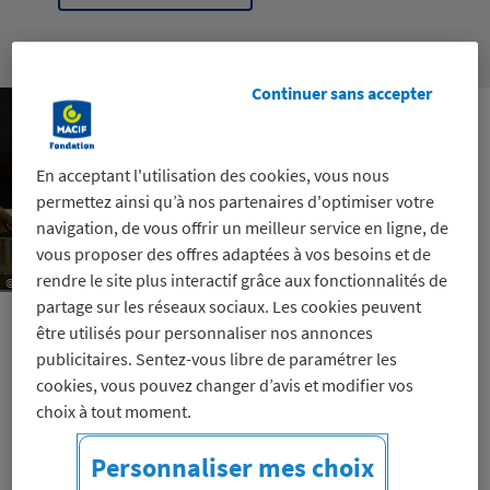
Continuer sans accepter
En acceptant l'utilisation des cookies, vous nous
permettez ainsi qu’à nos partenaires d'optimiser votre
navigation, de vous offrir un meilleur service en ligne, de
vous proposer des offres adaptées à vos besoins et de
rendre le site plus interactif grâce aux fonctionnalités de
© Fil Rouge - Sarah Denard
partage sur les réseaux sociaux. Les cookies peuvent
être utilisés pour personnaliser nos annonces
publicitaires. Sentez-vous libre de paramétrer les
À Toulouse, ce projet participatif vise à
cookies, vous pouvez changer d’avis et modifier vos
impliquer et sensibiliser les habitants d'un
choix à tout moment.
quartier populaire à la transition écologique
Personnaliser mes choix
via l'alimentation. La démarche comprend